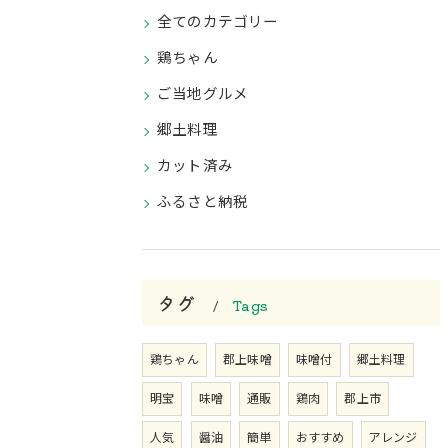
全てのカテゴリー
鶏ちゃん
ご当地グルメ
郷土料理
カット済み
ふるさと納税
タグ
Tags
鶏ちゃん
郡上味噌
味噌付
郷土料理
明宝
味噌
通販
鶏肉
郡上市
人気
醤油
簡単
おすすめ
アレンジ